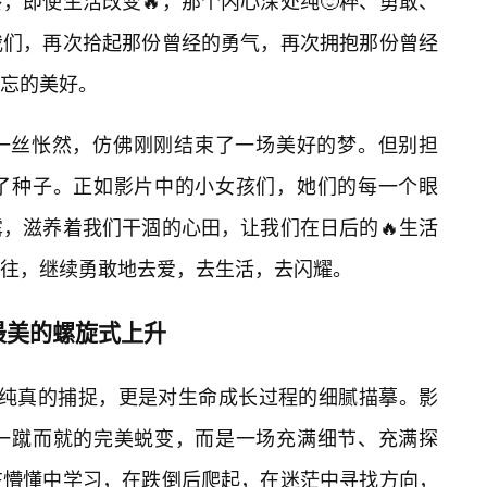
，即使生活改变🔥，那个内心深处纯🙂粹、勇敢、
我们，再次拾起那份曾经的勇气，再次拥抱那份曾经
忘的美好。
一丝怅然，仿佛刚刚结束了一场美好的梦。但别担
了种子。正如影片中的小女孩们，她们的每一个眼
，滋养着我们干涸的心田，让我们在日后的🔥生活
往，继续勇敢地去爱，去生活，去闪耀。
最美的螺旋式上升
年纯真的捕捉，更是对生命成长过程的细腻描摹。影
一蹴而就的完美蜕变，而是一场充满细节、充满探
在懵懂中学习，在跌倒后爬起，在迷茫中寻找方向，