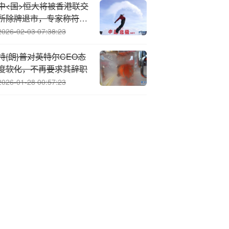
中<国>恒大将被香港联交
所除牌退市，专家称符合
市场预期
2026-02-03 07:38:23
特{朗}普对英特尔CEO态
度软化，不再要求其辞职
2026-01-28 00:57:23