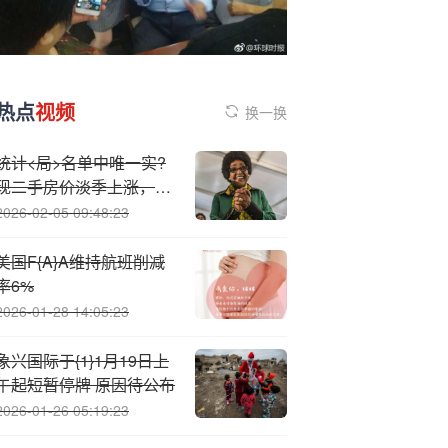
热点
视频
换一换
统计<局>名单中唯一实?
现二手房价淡季上涨，山
西太原为什么？
2026-02-05 09:48:23
美国F{A}A维持航班削减
率6%
2026-01-28 14:05:23
象兴国际于{1}1月19日上
午起短暂停牌 原因待公布
2026-01-26 05:19:23