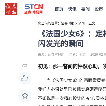
首页
快讯
要闻
股市
您当前的位置：
证券时报
>
公司
>
正文
《法国少女6》：定
闪发光的瞬间
来源：证券时报网
作者：王志
2026-02-0
初见：那一瞥间的怦然心动，
点赞
当《法国少女6》的画面缓缓
我们内心深处早已被现实磨砺得略
不如说是一次精心设计的🔥“心灵