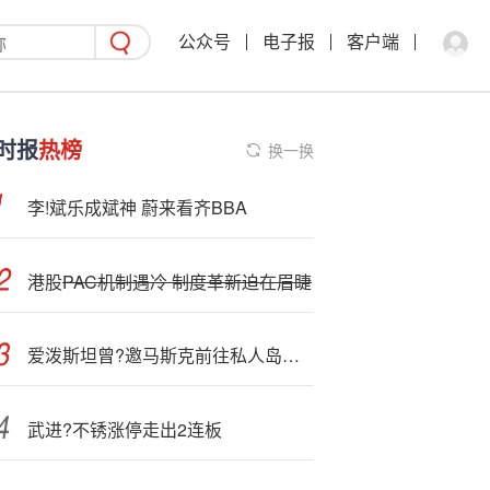
公众号
电子报
客户端
时报
热榜
换一换
李!斌乐成斌神 蔚来看齐BBA
港股
PAC机制遇冷 制度革新迫在眉睫
爱泼斯坦曾?邀马斯克前往私人岛屿 马斯克回应称已拒绝
武进?不锈涨停走出2连板