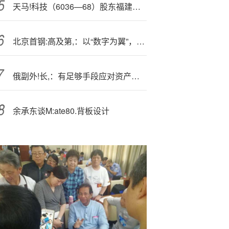
天马!科技（6036—68）股东福建天马投资发展有限公司质押2500万股，占总股本4.98%
北京首钢:高及第,：以“数字为翼”，赋能金融科技落地发展
俄副外!长,：有足够手段应对资产可能被欧洲没收的情况
余承东谈M:ate80.背板设计