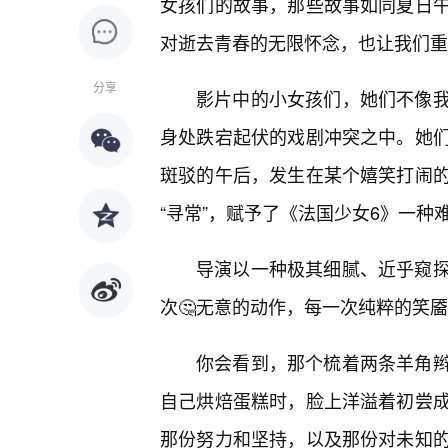
女孩们的故事，那些故事如同夏日
对逝去青春的无限怀念，也让我们重
分享
影片中的小女孩们，她们不像
身处跌宕起伏的戏剧冲突之中。她
斑驳的午后，发生在某个嬉笑打闹
“寻常”，赋予了《法国少女6》一种
导演以一种极其细腻、近乎窥
次🤔无意的动作，每一次纯粹的笑
你会看到，那个梳着两条羊角
自己烘焙蛋糕时，脸上洋溢着初尝成
那份努力和坚持，以及那份对未知