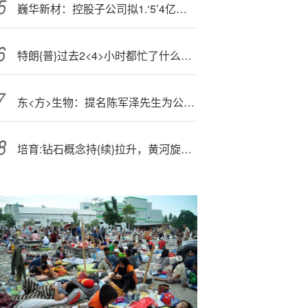
巍华新材：控股子公司拟1.‘5’4亿元收购禾裕泰70%股权
特朗{普}过去2<4>小时都忙了什么？（2025-11-20）
东<方>生物：提名陈军泽先生为公司第三届董事会独立董事候选人
培育:钻石概念持{续}拉升，黄河旋风涨停