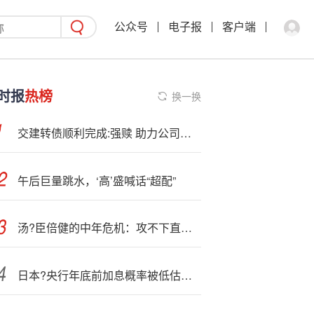
公众号
电子报
客户端
时报
热榜
换一换
交建转债顺利完成:强赎 助力公司优化资本结构 迈向高质量发展新阶段
午后巨量跳水，‘高’盛喊话“超配”
汤?臣倍健的中年危机：攻不下直播间，守不住药店，失守于经销商
日本?央行年底前加息概率被低估？鸽派首相或挡不住紧缩步伐