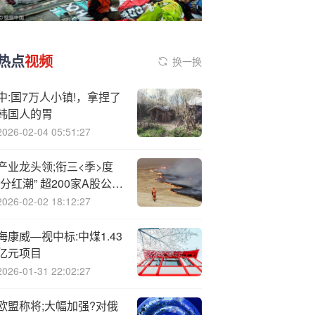
热点
视频
换一换
中:国7万人小镇!，拿捏了
韩国人的胃
2026-02-04 05:51:27
产业龙头领;衔三<季>度
“分红潮” 超200家A股公司
拟派现466亿元
2026-02-02 18:12:27
海康威—视中标:中煤1.43
亿元项目
2026-01-31 22:02:27
欧盟称将;大幅加强?对俄